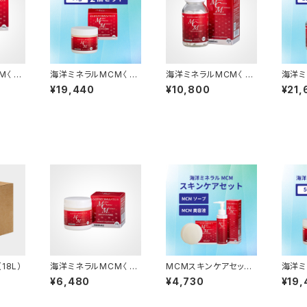
M〈 粉
海洋ミネラルMCM〈 粉
海洋ミネラルMCM〈 ハ
海洋ミ
末 50g 〉2個セット
ードカプセル 〉
ードカ
¥19,440
¥10,800
¥21,
ト
18L）
海洋ミネラルMCM〈 粉
MCMスキンケアセット〈
海洋ミ
末 30g 〉
ソープ + 美容液 〉
末 50
¥6,480
¥4,730
¥19,