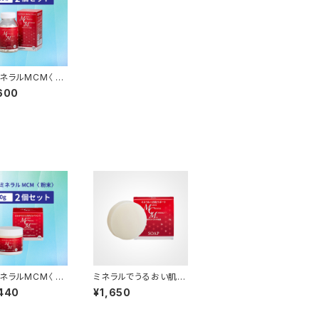
ネラルMCM〈 ハ
プセル 〉2個セッ
600
ネラルMCM〈 粉
ミネラルでうるおい肌
g 〉2個セット
「MCMミネラルソープ」
440
¥1,650