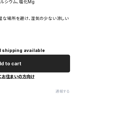
ルシウム、塩化Mg
湿な場所を避け、湿気の少ない涼しい
l shipping available
d to cart
にお住まいの方向け
通報する