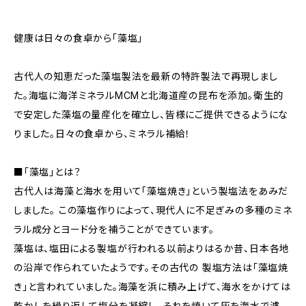
健康は日々の食卓から「藻塩」
古代人の知恵だった藻塩製法を最新の特許製法で再現しまし
た。海塩に海洋ミネラルMCMと北海道産の昆布を添加。衛生的
で安定した藻塩の量産化を確立し、皆様にご提供できるようにな
りました。日々の食卓から、ミネラル補給！
■「藻塩」とは？
古代人は海藻と海水を用いて「藻塩焼き」という製塩法をあみだ
しました。 この藻塩作りによって、現代人に不足ぎみの多種のミネ
ラル成分とヨード分を補うことができています。
藻塩は、塩田による製塩が行われる以前よりはるか昔、日本各地
の沿岸で作られていたようです。その古代の 製塩方法は「藻塩焼
き」と言われていました。海藻を浜に積み上げて、海水をかけては
乾かしを繰り返して塩分を凝縮し、それを焼いて灰を海水で濾