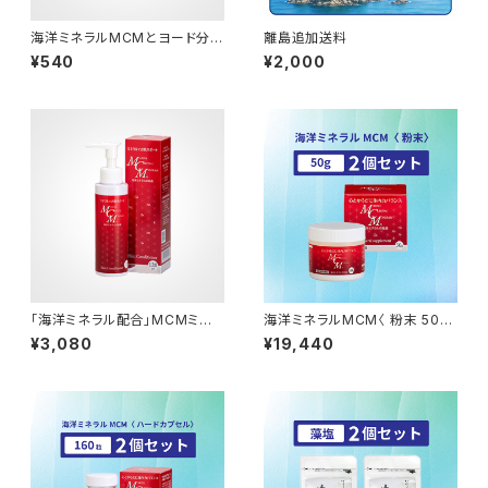
海洋ミネラルMCMとヨード分を
離島追加送料
補う昆布粉末を配合「藻塩」
¥540
¥2,000
「海洋ミネラル配合」MCMミネ
海洋ミネラルMCM〈 粉末 50g
ラルスキン・コンディショナー〈美
〉2個セット
¥3,080
¥19,440
容液〉