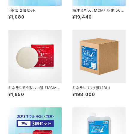
「藻塩」2個セット
海洋ミネラルMCM〈 粉末 50g
〉2個セット
¥1,080
¥19,440
ミネラルでうるおい肌 「MCMミ
ミネラルリッチ液（18L）
ネラルソープ」
¥1,650
¥198,000