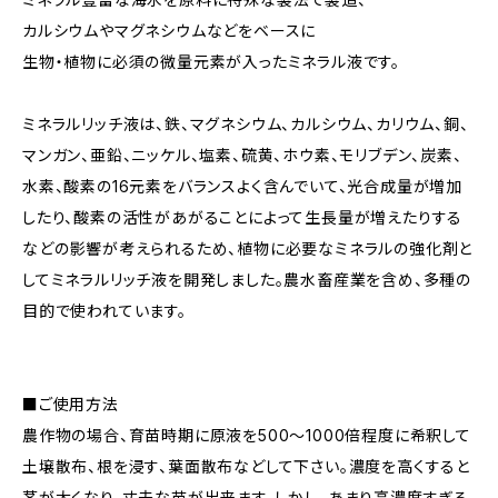
カルシウムやマグネシウムなどをベースに
生物・植物に必須の微量元素が入ったミネラル液です。
ミネラルリッチ液は、鉄、マグネシウム、カルシウム、カリウム、銅、
マンガン、亜鉛、ニッケル、塩素、硫黄、ホウ素、モリブデン、炭素、
水素、酸素の16元素をバランスよく含んでいて、光合成量が増加
したり、酸素の活性があがることによって生長量が増えたりする
などの影響が考えられるため、植物に必要なミネラルの強化剤と
してミネラルリッチ液を開発しました。農水畜産業を含め、多種の
目的で使われています。
■ご使用方法
農作物の場合、育苗時期に原液を500～1000倍程度に希釈して
土壌散布、根を浸す、葉面散布などして下さい。濃度を高くすると
茎が太くなり、丈夫な苗が出来ます。しかし、あまり高濃度すぎる