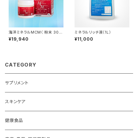
海洋ミネラルMCM〈 粉末 30g
ミネラルリッチ液（1L）
〉3個セット
¥19,940
¥11,000
CATEGORY
サプリメント
スキンケア
健康食品